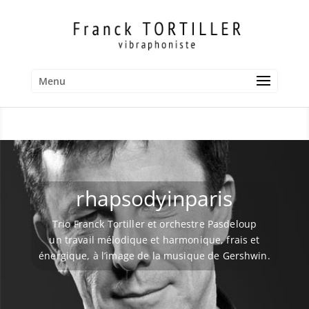
Menu
rhapsodyinparis
Trio Franck Tortiller et orchestre Pasdeloup
un travail mélodique et harmonique, frais et
énergique, à l’image de la musique de Gershwin.