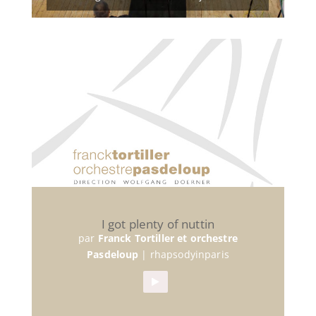
I got plenty of nuttin
par
Franck Tortiller et orchestre
Pasdeloup
|
rhapsodyinparis