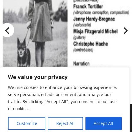
We value your privacy
We use cookies to enhance your browsing experience,
serve personalized ads or content, and analyze our
traffic. By clicking "Accept All", you consent to our use
of cookies.
© 2010-2026 Twal Media - Franck Tortiller |
Customize
Reject All
Accept All
Mentions Légales