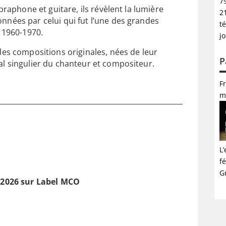
7
braphone et guitare, ils révèlent la lumière
2
nées par celui qui fut l’une des grandes
té
s 1960-1970.
j
des compositions originales, nées de leur
P
l singulier du chanteur et compositeur.
F
m
L
f
G
i 2026 sur Label MCO