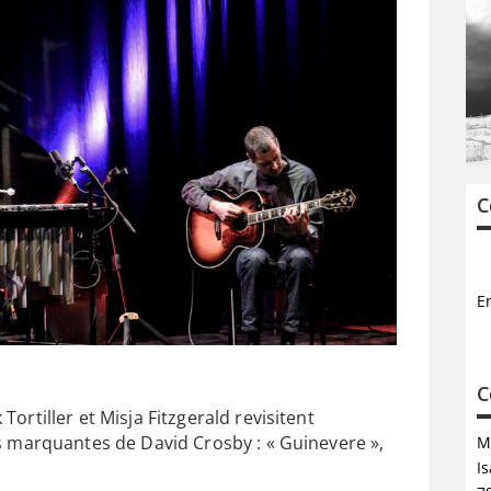
C
E
C
rtiller et Misja Fitzgerald revisitent
 marquantes de David Crosby : « Guinevere »,
M
Is