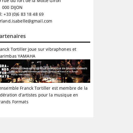
9 rue du fort de la Motte Giron
1 000 DIJON
l: +33 (0)6 83 18 48 69
orland.isabelle@gmail.com
artenaires
ranck Tortiller joue sur vibraphones et
arimbas
YAMAHA
’ensemble Franck Tortiller est membre de la
édération d’artistes pour la musique en
rands Formats